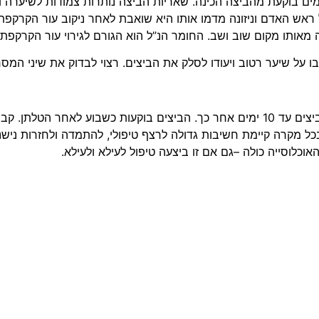
י כינים נמצאות בד”כ על השערה בקרבת הקרקפת ולאחר כ-10 ימים בוקעת מהביצה הכינה. שאריות 
קום שוב ושב. החומר הנ”ל הוא הגורם לגירוי עור הקרקפת ולגרד הנלווה לכי
ו על שיער רטוב ויעודו לסלק את הביצים. רצוי לבדוק את שיני המס
הכינה לא עוברת לראש אחר עד שבוע לאחר פקיעתה ואינה מטילה ביצים עד 10 ימים אחר כך.
כל מקרה קיימת חשיבות גדולה לרצף טיפולי, להתמדה ולחזרות נישנות
כלוסייה כולה –גם אם זו ביצעה טיפול לעילא ולעילא.