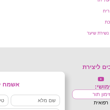
ריח
כת
 נשירת שיער
ים ליצירת
אשמח לע
מושי:
זימון תור
רפואית