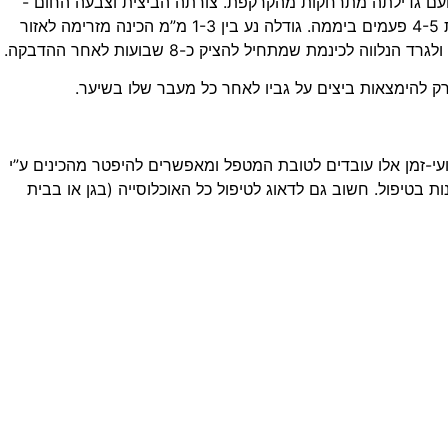
הביצה נותרות צמודות לשיערה ועם גדילתה מתרחקות מהקרקפת. צורתה הביצית וצבעה החום -
בוהק מסגירים את הביצה. מרגע שיצאה לאוויר העולם הכינה חיה על ראש האדם וניזונה מדמו אותו היא שואבת לאחר ניקוב עור הקרקפת 4-5 פעמים ביממה. גודלה נע בין 1-3 מ”מ הכינה מזרימה לאזור
נמת שמתחיל להציק כ-8 שבועות לאחר ההדבקה.
רק להימצאות ביצים על גביו לאחר כל מעבר שלו בשיער.
 הביצים בוקעות כשבוע לאחר הטלתן. קבועי-זמן אלו עובדים לטובת המטפל ומאפשרים להיפטר מהכינים ע”י
 בטיפול. חשוב גם לדאוג לטיפול כל האוכלוסייה (בגן או בבית