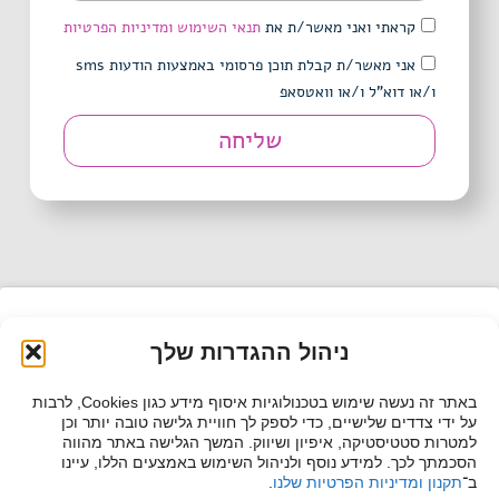
קראתי ואני מאשר/ת את
תנאי השימוש ומדיניות הפרטיות
אני מאשר/ת קבלת תוכן פרסומי באמצעות הודעות sms
ו/או דוא"ל ו/או וואטסאפ
שליחה
ניהול ההגדרות שלך
באתר זה נעשה שימוש בטכנולוגיות איסוף מידע כגון Cookies, לרבות
על ידי צדדים שלישיים, כדי לספק לך חוויית גלישה טובה יותר וכן
Click to accept marketing cookies and
למטרות סטטיסטיקה, איפיון ושיווק. המשך הגלישה באתר מהווה
הסכמתך לכך. למידע נוסף ולניהול השימוש באמצעים הללו, עיינו
enable this content
ב־
תקנון ומדיניות הפרטיות שלנו
.