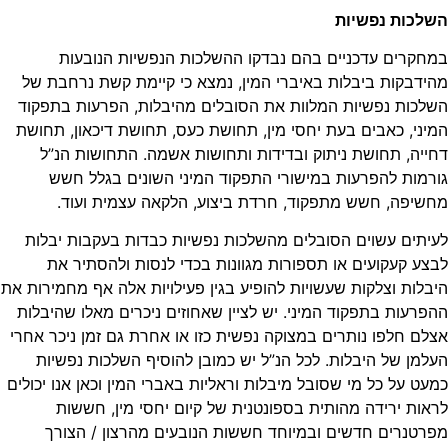
כות נפשיות
קרים עדכניים בהם נבדקו ההשלכות הנפשיות הנובעות
דבקות ביבלות באיברי המין, נמצא כי קיימת קשת נרחבת של
כות נפשיות המלוות את הסובלים מהיבלות, הפרעות בתפקוד
ני, כאבים בעת יחסי מין, תחושת כעס, תחושת דיכאון, תחושת
יה, תחושת ניתוק ובדידות ותחושות אשמה. התחושות הנ”ל
מות להפרעות במישורי התפקוד המיני השונים בגלל חשש
יפה, חשש מתפקוד, חרדת ביצוע, הלקאה עצמית ועוד.
תים עשוים הסובלים מהשלכות נפשיות כבדות בעקבות יבלות
ע קעקועים או תספורות מגוונות בכדי לנסות ולהסתיר את
לות וצלקות שעשויות להופיע בגין פעילויות אלה אף מחמירות את
רעות בתפקוד המיני. יש לציין שאחוזים ניכרים מאלו שהיבלות
ם חלפו נותרים במצוקה נפשית כזו או אחרת גם זמן ניכר אחרי
מן של היבלות. לכל הנ”ל יש כמובן להוסיף השלכות נפשיות
ט על כל מי שסובל מיבלות וראליות באברי המין וכאן אנו יכולים
ות ירידה מהותית בספונטנית של קיום יחסי מין, חששות
טנרים חדשים ובמיוחד חששות הנובעים מהרצון / הצורך