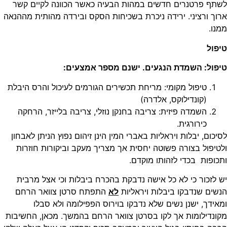
ף פרטנרים חדשים במהות הבעיה כאשר הכוונה לקיים קשר
ך ורציני. ירידה ניכרת בשכיחות הסקס ובירדה מהותית מההנאה
ו.
ול
ול: השמדת הנגעים. ישנם מספר אמצעים:
טיפול מקומי: מריחת תכשירים הגורמים לעיכול והרס היבלת
(קונדילוקס, אלדרה)
השמדה פיזית: צריבה בחנקן נוזלי, צריבה בלייזר, הרחקה
כירורגית.
ום, יבלות ויראליות באברי המין הינן זיהום נפוץ הניתן לאבחון
יפול בצורה פשוטה יחסית אך מצריך מעקב וביקורות חוזרות
ופות בכדי לזהותו מוקדם.
לזכור כי לא כל אישה נדבקת בהכרח ביבלות וכי אצל מרבית
ים שנדבקו ביבלות ויראליות
לא
התפתח סרטן צוואר הרחם
ידך, ישנן נשים שלא נדבקו בוירוס הפפילומה ולא סבלו
נדילומות אך לקו בסרטן צוואר הרחם בהמשך. מכאן, החשיבות