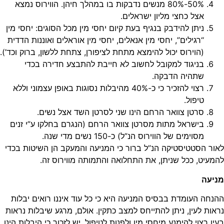
50%-80% מנשים נדבקות בו במהלך חיהן. הווירוס נמצא
אצל כחצי מליון ישראלים.
ניתן להידבק בנגיף בעת קיום יחסי מין מכל הסוגים: יחסי מין
“רגילים”, יחסי מין אנאלים, יחסי מין אוראלים ואוננות הדדית
(הוירוס יכול להימצא מתחת לציפורן, צתחת ללשון, ברוק וכד’).
בניגוד למקובל לחשוב לא חייבת להתבצע חדירה בכדי
שתהיה הדבקה.
רצוי להזכיר כי כ-40% מהיבלות נסוגות באופן עצמוני וללא
טיפול.
סרטן צוואר הרחם הינו שני לסרטן השד אצל נשים.
בישראל מתות מסרטן צוואר הרחם (הנגרם בחלקו ע”י זנים
מסוימים של הווירוס הנ”ל) כ-150 נשים מדי שנה.
ר הסטטיסטיקה הנ”ל ברור כי המניעה והמעקב הן השיטות בכדי
עיט, ככל שניתן, את התחלואה והתמותה מווירוס זה.
עה
חה העומדת בבסיס המניעה היא כי כל עוד איננו רואים יבלות
ות לעין, ניתן להתייחס למצב כתקין. אולם, מרגע שיבלות נראות
 רצוי להימנע מיחסי מין ולפנות לטיפול. יש לזכור כי היבלות הינן