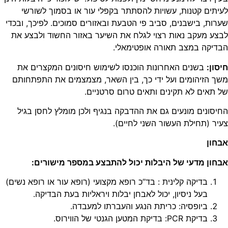
תים קטנות, עשויות להסתתר בקפלי עור או בסמוך לשורשי
ות, בישבנים, סביב פי הטבעת ובאזורים סמוכים. לפיכך, ובכדי
ע מעקב נאות רצוי לגלח את השיער באזור החשוד ולבצע את
יקה במצב תאורה אופטימאלי.
ון:
בשנים האחרונות הוכנסו לשימוש חיסונים המקצרים את
 הזיהומים ועל ידי כך, בין השאר, מצמצמים את התפתחותם
תאים לא תקינים ותאים טרום סרטניים.
סונים מונעים גם את ההדבקה בנגיף ולכן מומלץ לחסן בגיל
ר (תחילת העשור השני לחיים).
ון
ון מדעי של היבלות יכול להתבצע במספר מישורים:
בדיקה קלינית : בד”כ רופא מקצועי (רופא עור או רופא נשים)
בעל ניסיון, יכול לאבחן יבלות ויראליות בעת הבדיקה.
ביופסיה: כריתת הנגע והעברתו למעבדה.
בדיקת PCR: בדיקת המטען הגנטי של הווירוס.