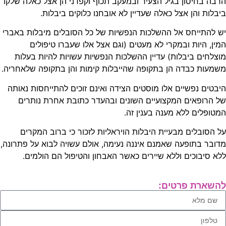
ה בחיסון בגיל הצעיר ובמעקב תכוף וקפדני הן אצל כאלה שלקו
לות והן אצל כאלה שעדיין לא אובחנו כלוקים ביבלות.
להתייחס אל ההשלכות הנפשיות של כל הסובלים מיבלות באברי
ן, היות ובמקרי לא מעטים (וגם אצל אלו שעברו טיפולים
לחים ביבלות) עדיין ההשלכות הנפשיות עשויות להיות בעלות
עות כבדה הן בתקופה שהייבלות קימות והן בתקופה שלאחריה.
טים נפשיים אלו מוסטים הצידה ואינם זוכים להתייחסות נאותה
הרופאים המקצועיים השונים ובהעדר כתובת אחרת נותרים
ופלים ללא מענה בענין זה.
הסובלים מבעיית היבלות הויראליות לזכור כי ברוב המקרים
בר בתופעה שאמנם איננה נעימה, אולם עשויה לבוא על פתרונה,
 סיבוכים וללא שיירים כאשר האבחון והטיפול הם הולמים.
ארת פרטים: