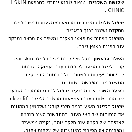
שלושת השלבים
, טיפול שהוא ייחודי למרפאת i SKIN
CLINIC .
טיפול שלושת השלבים מבוצע באמצעות מכשור לייזר
מתקדם ואיננו כרוך בכאבים.
הטיפול מפחית את פצעי האקנה ומשפר את מראה ומרקם
עור הפנים באופן ניכר.
השלב הראשון
כולל טיפול במכשיר הלייזר clear skin.
קרן הלייזר המגיעה לשכבת העור העמוקה, גורמת
להפחתת פעילות בלוטות החלב וכמות החיידקים
המצטברים בהפרשה השומנית.
בשלב השני
, אנו מבצעים טיפול לזירוז התהליך הטבעי
של התחדשות העור באמצעות מכשיר הלייזר clear lift.
טיפול הלייזר מאיץ בניית סיבי קולגן ואלסטין המהווים
את היסודות של תאי העור. התחדשות העור תורמת
לצמיחה של רקמת עור חלקה יותר, נקייה מפצעים
ומפחיתה את הסיכוי להיווצרות של צלקות אקנה.